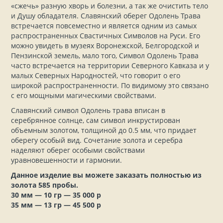
«сжечь» разную хворь и болезни, а так же очистить тело
и Душу обладателя. Славянский оберег Одолень Трава
встречается повсеместно и является одним из самых
распространенных Свастичных Символов на Руси. Его
можно увидеть в музеях Воронежской, Белгородской и
Пензинской земель, мало того, Символ Одолень Трава
часто встречается на территории Северного Кавказа и у
малых Северных Народностей, что говорит о его
широкой распространенности. По видимому это связано
с его мощными магическими свойствами.
Славянский символ Одолень трава вписан в
серебрянное солнце, сам символ инкрустирован
объемным золотом, толщиной до 0.5 мм, что придает
оберегу особый вид. Сочетание золота и серебра
наделяют оберег особыми свойствами
уравновешенности и гармонии.
Данное изделие вы можете заказать полностью из
золота 585 пробы.
30 мм — 10 гр — 35 000 р
35 мм — 13 гр — 45 500 р