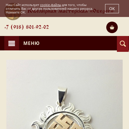
Наш Сайт использует
cookie-файлы
для того, чтобы
OK
отличить Вас от других пользователей нашего ресурса.
Ювелирная мастерская «Оберег»
Нажмите OK.
+7 (918) 801-92-02
МЕНЮ