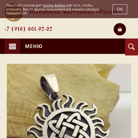
Наш Сайт использует
cookie-файлы
для того, чтобы
OK
отличить Вас от других пользователей нашего ресурса.
Ювелирная мастерская «Оберег»
Нажмите OK.
+7 (918) 801-92-02
МЕНЮ