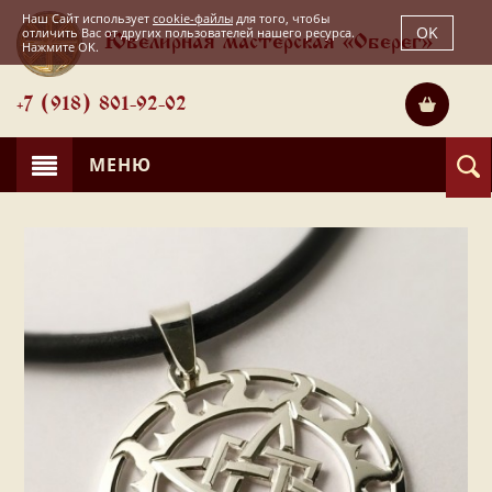
Наш Сайт использует
cookie-файлы
для того, чтобы
OK
отличить Вас от других пользователей нашего ресурса.
Ювелирная мастерская «Оберег»
Нажмите OK.
+7 (918) 801-92-02
МЕНЮ