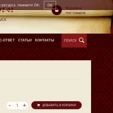
о ресурса. Нажмите OK.
OK
Корзина
92-02
Нет товаров
 МСК
ПОИСК
С-ОТВЕТ
СТАТЬИ
КОНТАКТЫ
-
+
ДОБАВИТЬ В КОРЗИНУ