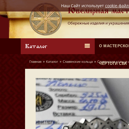
Наш Сайт использует
cookie-фай
Ювелирная маст
Обережные изделия и украшения
Каталог
О МАСТЕРСКО
»
»
»
Главная
Каталог
Славянские кольца
Славянские кольца 
ЧЕРТОГИ СВА