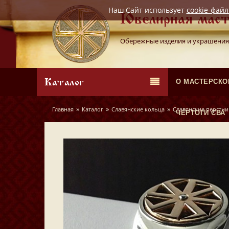
Наш Сайт использует
cookie-фай
Ювелирная маст
Обережные изделия и украшения
Каталог
О МАСТЕРСКО
»
»
»
Главная
Каталог
Славянские кольца
Славянские перстни
ЧЕРТОГИ СВА