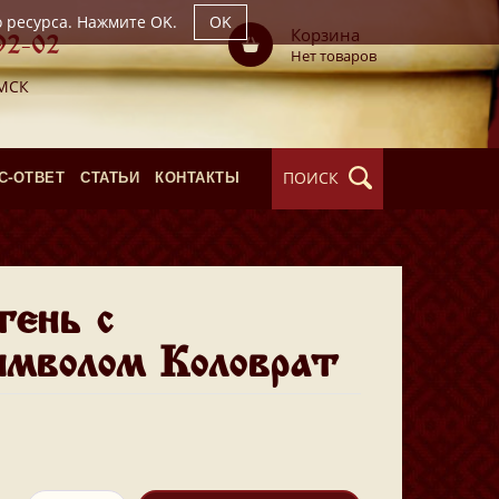
о ресурса. Нажмите OK.
OK
Корзина
92-02
Нет товаров
 МСК
ПОИСК
С-ОТВЕТ
СТАТЬИ
КОНТАКТЫ
тень с
мволом Коловрат