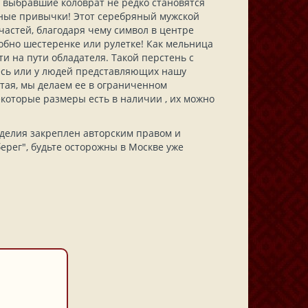
 выбравшие коловрат не редко становятся
ные привычки! Этот серебряный мужской
частей, благодаря чему символ в центре
обно шестеренке или рулетке! Как мельница
и на пути обладателя. Такой перстень с
есь или у людей представляющих нашу
стая, мы делаем ее в ограниченном
екоторые размеры есть в наличии , их можно
зделия закреплен авторским правом и
рег", будьте осторожны в Москве уже