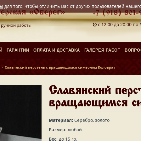
лы
для того, чтобы отличить Вас от других пользователей нашег
ерская «Оберег»
+7 (918) 801-
с 12:00 до 20:00 по
 ручной работы
Й
ГАРАНТИИ
ОПЛАТА И ДОСТАВКА
ГАЛЕРЕЯ РАБОТ
ВОПРО
»
Славянский перстень с вращающимся символом Коловрат
Славянский перс
вращающимся си
Материал:
Серебро, золото
Размер:
любой
Вес:
до 15 гр.