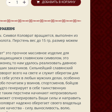
-
+
ДОБАВИТЬ В КОРЗИНУ
ИСАНИЕ
ы. Символ Коловрат вращается, выполнен из
золота. Перстень вес до 15 гр, размер можем
ат" это прочное массивное изделие для
ращающимся славянским символом, это
аконец то нам удалось реализовать давнюю
ших заказчиков. Сильнейший славянский
ворот всего на свете и служит оберегом для
к себе успех в любых мужских делах, особенно
обо почитаем у воинов, спортсменов, бойцов
дто генерирует в себе таинственную
е таким перстнем начинают непроизвольно
поможет сгенерировать Ваши силы и направить
 коловрат надежно оберегает своего владельца
ие качества - силу, выносливость, волю,