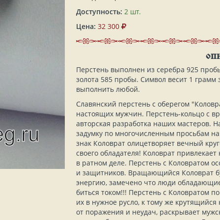
Доступность:
2 шт.
Цена:
32 300
ОП
Перстень выполнен из серебра 925 проб
золота 585 пробы. Символ весит 1 грамм 
выполнить любой.
Славянский перстень с оберегом "Коловр
настоящих мужчин. Перстень-кольцо с в
авторская разработка наших мастеров. Н
задумку по многочисленным просьбам на
знак Коловрат олицетворяет вечный круго
своего обладателя! Коловрат привлекает 
в ратном деле. Перстень с Коловратом ос
и защитников. Вращающийся Коловрат бу
энергию, замечено что люди обладающи
биться током!!! Перстень с Коловратом 
их в нужное русло, к тому же крутящийся
от поражения и неудач, раскрывает мужск