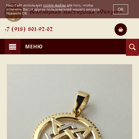
Наш Сайт использует
cookie-файлы
для того, чтобы
OK
отличить Вас от других пользователей нашего ресурса.
Ювелирная мастерская «Оберег»
Нажмите OK.
+7 (918) 801-92-02
МЕНЮ