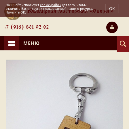
Наш Сайт использует
cookie-файлы
для того, чтобы
OK
отличить Вас от других пользователей нашего ресурса.
Ювелирная мастерская «Оберег»
Нажмите OK.
+7 (918) 801-92-02
МЕНЮ