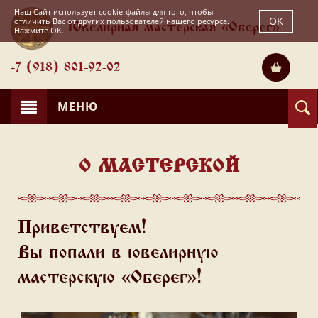
Наш Сайт использует
cookie-файлы
для того, чтобы
OK
отличить Вас от других пользователей нашего ресурса.
Ювелирная мастерская «Оберег»
Нажмите OK.
+7 (918) 801-92-02
МЕНЮ
О МАСТЕРСКОЙ
Приветствуем!
Вы попали в ювелирную
мастерскую «Оберег»!