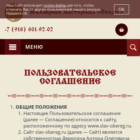
Наш Сайт использует
cookie-файлы
для того, чтобы
OK
отличить Вас от других пользователей нашего ресурса.
Ювелирная мастерская «Оберег»
Нажмите OK.
+7 (918) 801-92-02
МЕНЮ
ПОЛЬЗОВАТЕЛЬСКОЕ
СОГЛАШЕНИЕ
ОБЩИЕ ПОЛОЖЕНИЯ
Настоящее Пользовательское соглашение
(далее — Соглашение) относится к сайту,
расположенному по адресу www.slav-obereg.ru.
Сайт slav-obereg.ru (далее — Сайт) является
собственностью Дерюгина Антона Олеговича