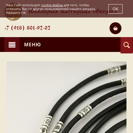
Наш Сайт использует
cookie-файлы
для того, чтобы
OK
отличить Вас от других пользователей нашего ресурса.
Ювелирная мастерская «Оберег»
Нажмите OK.
+7 (918) 801-92-02
МЕНЮ