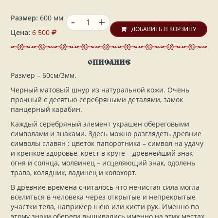
-
Размер:
600 мм
+
ДОБАВИТЬ В КОРЗИНУ
Цена:
6 500
ОПИСАНИЕ
Размер – 60см/3мм.
Черный матовый шнур из натуральной кожи. Очень
прочный с десятью серебряными деталями, замок
панцерный карабин.
Каждый серебряный элемент украшен обереговыми
символами и знаками. Здесь можно разглядеть древние
символы славян : цветок папоротника – символ на удачу
и крепкое здоровье, крест в круге – древнейший знак
огня и солнца, молвинец – исцеляющий знак, одолень
трава, колядник, ладинец и колохорт.
В древние времена считалось что нечистая сила могла
вселиться в человека через открытые и непрекрытые
участки тела, например шею или кисти рук. Именно по
этому знаки обереги вышивались именно на этих местах,