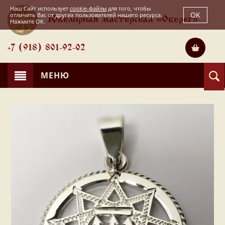
Наш Сайт использует
cookie-файлы
для того, чтобы
OK
отличить Вас от других пользователей нашего ресурса.
Ювелирная мастерская «Оберег»
Нажмите OK.
+7 (918) 801-92-02
МЕНЮ