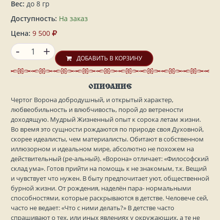
Вес:
до 8 гр
Доступность:
На заказ
Цена:
9 500
-
+
ДОБАВИТЬ В КОРЗИНУ
ОПИСАНИЕ
Чертог Ворона добродушный, и открытый характер,
любвеобильность и влюбчивость, порой до ветрености
доходящую. Мудрый Жизненный опыт к сорока летам жизни.
Во время это сущности рождаются по природе своя Духовной,
скорее идеалисты, чем материалисты. Обитают в собственном
иллюзорном и идеальном мире, абсолютно не похожем на
действительный (ре-альный). «Ворона» отличает: «Философский
склад ума». Готов прийти на помощь к не знакомым, т.к. Вещий
и чувствует что нужен. В быту предпочитает уют, общественной
бурной жизни. От рождения, наделён пара- нормальными
способностями, которые раскрываются в детстве. Человече сей,
часто не ведает: «Что с ними делать?» В детстве часто
спрашивают о тех, или иных явлениях у окружающих, а те не