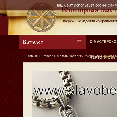
Наш Сайт использует
cookie-фай
Ювелирная маст
Обережные изделия и украшения
Каталог
О МАСТЕРСКО
»
»
»
Главная
Каталог
Молоты, Топорики из серебра
Обоюдоо
ЧЕРТОГИ СВА