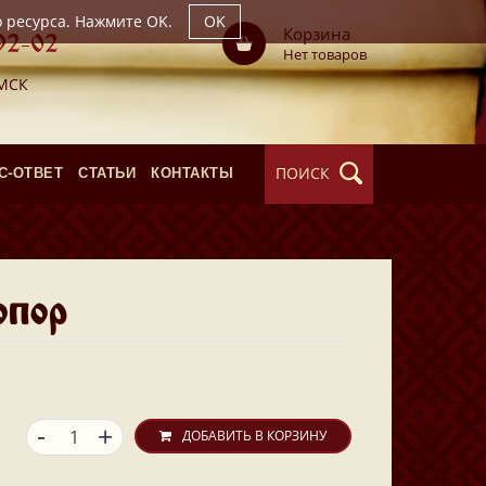
о ресурса. Нажмите OK.
OK
Корзина
92-02
Нет товаров
 МСК
ПОИСК
С-ОТВЕТ
СТАТЬИ
КОНТАКТЫ
опор
-
+
ДОБАВИТЬ В КОРЗИНУ