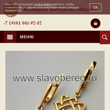
Наш Сайт использует
cookie-файлы
для того, чтобы
OK
отличить Вас от других пользователей нашего ресурса.
Ювелирная мастерская «Оберег»
Нажмите OK.
+7 (918) 801-92-02
МЕНЮ