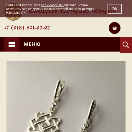
Наш Сайт использует
cookie-файлы
для того, чтобы
OK
отличить Вас от других пользователей нашего ресурса.
Ювелирная мастерская «Оберег»
Нажмите OK.
+7 (918) 801-92-02
МЕНЮ