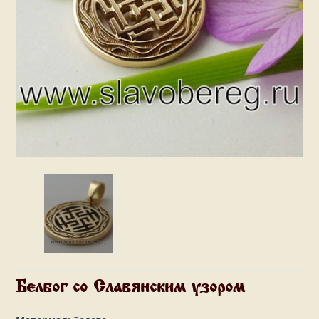
Белбог со Славянским узором