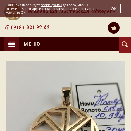
Наш Сайт использует
cookie-файлы
для того, чтобы
OK
отличить Вас от других пользователей нашего ресурса.
Ювелирная мастерская «Оберег»
Нажмите OK.
+7 (918) 801-92-02
МЕНЮ