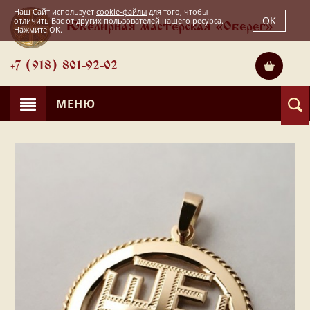
Наш Сайт использует
cookie-файлы
для того, чтобы
OK
отличить Вас от других пользователей нашего ресурса.
Ювелирная мастерская «Оберег»
Нажмите OK.
+7 (918) 801-92-02
МЕНЮ