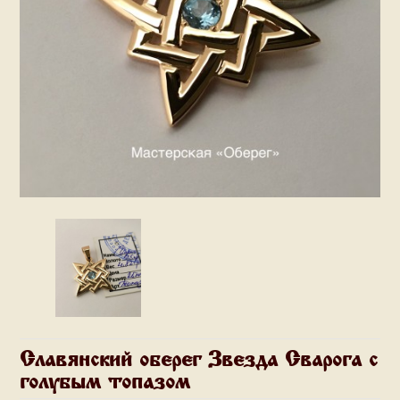
Славянский оберег Звезда Сварога с
голубым топазом