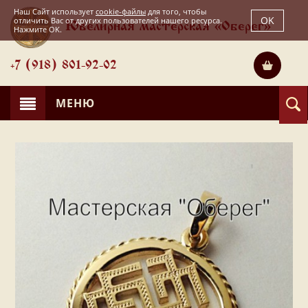
Наш Сайт использует
cookie-файлы
для того, чтобы
OK
отличить Вас от других пользователей нашего ресурса.
Ювелирная мастерская «Оберег»
Нажмите OK.
+7 (918) 801-92-02
МЕНЮ