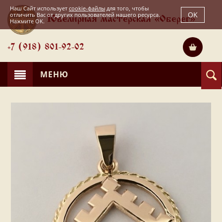
Наш Сайт использует
cookie-файлы
для того, чтобы
OK
отличить Вас от других пользователей нашего ресурса.
Ювелирная мастерская «Оберег»
Нажмите OK.
+7 (918) 801-92-02
МЕНЮ