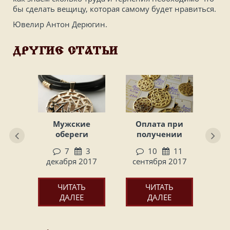
бы сделать вещицу, которая самому будет нравиться.
Ювелир Антон Дерюгин.
ДРУГИЕ СТАТЬИ
сть
Мужские
Оплата при
х
обереги
получении
в
7
3
10
11
3
декабря 2017
сентября 2017
се
017
ЧИТАТЬ
ЧИТАТЬ
ЛЕЕ
ДАЛЕЕ
ДАЛЕЕ