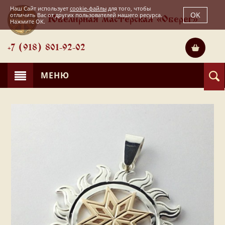
Наш Сайт использует
cookie-файлы
для того, чтобы
OK
отличить Вас от других пользователей нашего ресурса.
Ювелирная мастерская «Оберег»
Нажмите OK.
+7 (918) 801-92-02
МЕНЮ