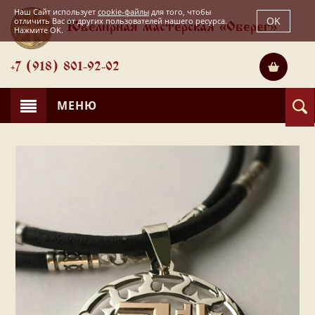
Наш Сайт использует
cookie-файлы
для того, чтобы
OK
отличить Вас от других пользователей нашего ресурса.
Ювелирная мастерская «Оберег»
Нажмите OK.
+7 (918) 801-92-02
МЕНЮ