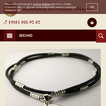
Наш Сайт использует
cookie-файлы
для того, чтобы
OK
отличить Вас от других пользователей нашего ресурса.
Ювелирная мастерская «Оберег»
Нажмите OK.
+7 (918) 801-92-02
МЕНЮ